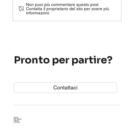
Non puoi più commentare questo post.
Contatta il proprietario del sito per avere più
informazioni.
Hai acquistato un immobile con un
abuso edilizio? Ecco cosa fare
Pronto per partire?
Contattaci
Home
Chi Siamo
Servizi
Contatti