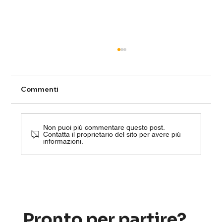
Commenti
Non puoi più commentare questo post.
Contatta il proprietario del sito per avere più
informazioni.
Formazione sicurezza docenti:
chiarimenti 2025 su durata, livelli di
rischio e obblighi formativi
Pronto per partire?