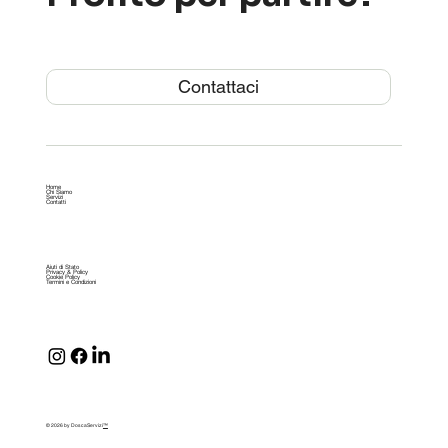
Contattaci
Home
Chi Siamo
Servizi
Contatti
Aiuti di Stato
Privacy & Policy
Cookie Policy
Termini e Condizioni
© 2026 by DoscaServizi
™